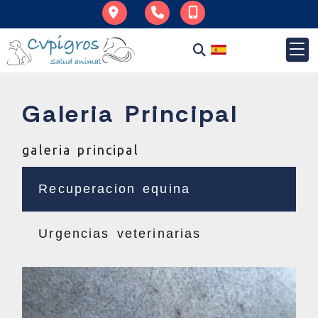
964 251 595
695 014 587
Galeria Principal
galeria principal
Recuperacion equina
Urgencias veterinarias
Previous
Next